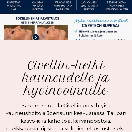
Civellin-hetki
kauneudelle ja
hyvinvoinnille
Kauneushoitola Civellin on viihtyisä
kauneushoitola Joensuun keskustassa. Tarjoan
kasvo-ja jalkahoitoja, karvanpoistoja,
meikkauksia, ripsien ja kulmien ehostusta sekä