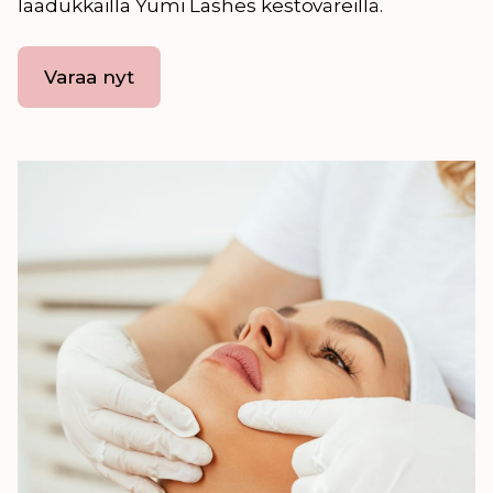
laadukkailla Yumi Lashes kestoväreillä.
Varaa nyt