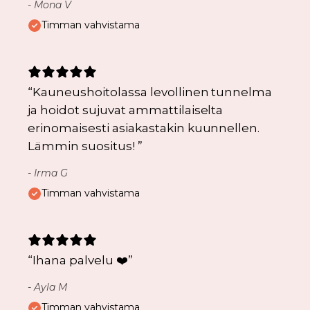
-
Mona V
Timman vahvistama
“
Kauneushoitolassa levollinen tunnelma
ja hoidot sujuvat ammattilaiselta
erinomaisesti asiakastakin kuunnellen.
Lämmin suositus!
”
-
Irma G
Timman vahvistama
“
Ihana palvelu ❤️
”
-
Ayla M
Timman vahvistama