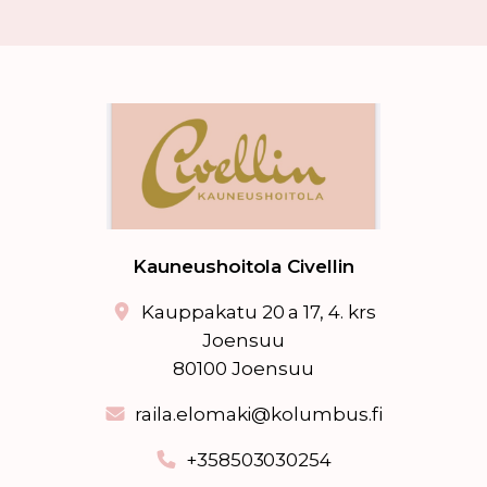
Kauneushoitola Civellin
Kauppakatu 20 a 17, 4. krs
Joensuu
80100 Joensuu
raila.elomaki@kolumbus.fi
+358503030254